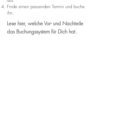
aus.
Finde einen passenden Termin und buche
ihn.
Lese hier, welche Vor- und Nachteile
das Buchungssystem für Dich hat.
VORTEILE
Später bezahlen*
Terminkollisionen ausgeschlossen
Mehrfachbuchungen
Umbuchen oder Stornieren bis
24 Stunden vor Terminbeginn