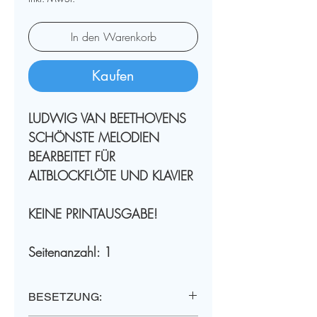
In den Warenkorb
Kaufen
LUDWIG VAN BEETHOVENS
SCHÖNSTE MELODIEN
BEARBEITET FÜR
ALTBLOCKFLÖTE UND KLAVIER
KEINE PRINTAUSGABE!
Seitenanzahl: 1
PRINTEDITION - PARTITUR:
BESETZUNG:
Neopubli GmbH