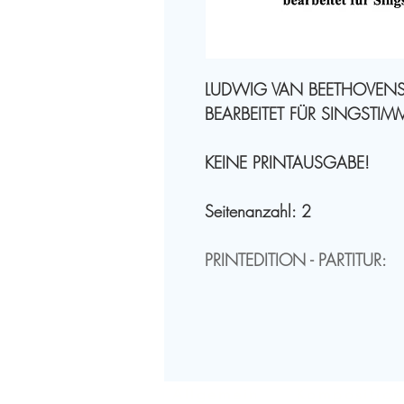
LUDWIG VAN BEETHOVEN
BEARBEITET FÜR SINGSTIM
KEINE PRINTAUSGABE!
Seitenanzahl: 2
PRINTEDITION - PARTITUR:
Neopubli GmbH
Preis: 24,90€
inkl. Mwst.
zzgl. Versandkosten
Allgemein
Kompositio