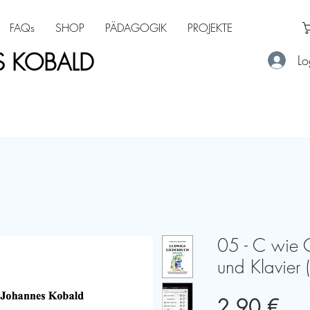
FAQs
SHOP
PÄDAGOGIK
PROJEKTE
 KOBALD
Lo
05 - C wie C
und Klavier 
Pre
2,90 €