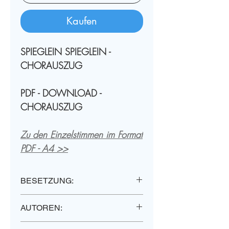
Kaufen
SPIEGLEIN SPIEGLEIN -
CHORAUSZUG
PDF - DOWNLOAD -
CHORAUSZUG
Zu den Einzelstimmen im Format
PDF - A4 >>
Zur Partitur im Format PDF - A4
BESETZUNG:
>>
Klavier, Knabenchor
AUTOREN:
Zum Klavierauszug im Format
JOHANNES KOBALD