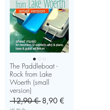
The Paddleboat -
Rock from Lake
Woerth (small
version)
Standardpreis
Sale-
 12,90 € 
8,90 €
Preis
inkl. MwSt.