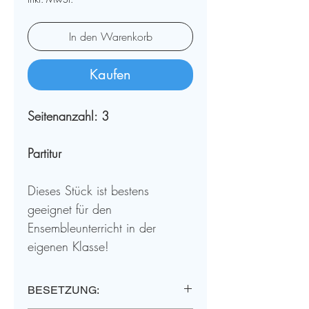
In den Warenkorb
Kaufen
Seitenanzahl: 3
Partitur
Dieses Stück ist bestens
geeignet für den
Ensembleunterricht in der
eigenen Klasse!
Jede Stimme ist in
BESETZUNG:
unterschiedlichem