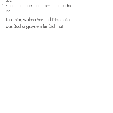
aus.
Finde einen passenden Termin und buche
ihn.
Lese hier, welche Vor- und Nachteile
das Buchungssystem für Dich hat.
VORTEILE
Später bezahlen*
Terminkollisionen ausgeschlossen
Mehrfachbuchungen
Umbuchen oder Stornieren bis
24 Stunden vor Terminbeginn