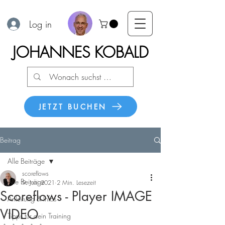
Log in
JOHANNES KOBALD
JETZT BUCHEN
Beitrag
Alle Beiträge
scoreflows
Alle Beiträge
9. Juni 2021
2 Min. Lesezeit
Scoreflows - Player IMAGE
Anleitung & Infos
VIDEO
Tipps für dein Training