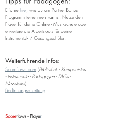
Tipps für Pädagogen: 
Erfahre 
hier
, wie du am Partner Bonus 
Programm teinehmen kannst. Nutze den 
Player für deine Online - Musikschule oder 
erweitere die Arbeitstools für deine 
Instrumental- / Gesangsschüler! 
Weiterführende Infos:
Scoreflows.com
 (
Bibliothek - Komponisten 
- Instrumente - Pädagogen - FAQs - 
Newsletter
)
Bedienungsanleitung
Score
flows - Playe
r