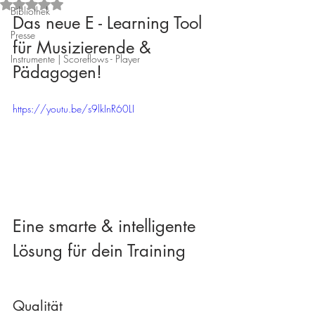
Mit NaN von 5 Sternen bewertet.
Bibliothek
Das neue E - Learning Tool 
Presse
für Musizierende & 
Instrumente | Scoreflows - Player
Pädagogen! 
https://youtu.be/s9lkInR60LI
Eine smarte & intelligente 
Lösung für dein Training
Qualität