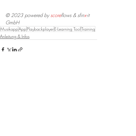
© 2023 powered by 
score
flows & 
s
fin
x
-it 
GmbH 
Musikapp
App
Playbackplayer
E-Learning Tool
Training
Anleitung & Infos
Kommentare
0.0 / 5 (0)
Kommentieren und bewerten...