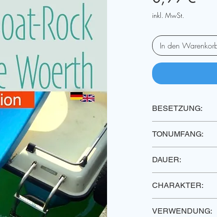
inkl. MwSt.
In den Warenkor
BESETZUNG:
2 Sopranblockflöten
TONUMFANG:
& Gitarre ad libitu
--
DAUER:
3' 30''
CHARAKTER:
Medium - Rock
VERWENDUNG: