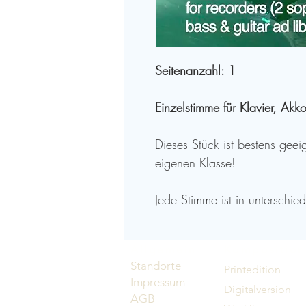
Seitenanzahl: 1
Einzelstimme für Klavier, Akk
Dieses Stück ist bestens geei
eigenen Klasse!
Jede Stimme ist in unterschie
ausgeführt. Zum Beispiel kan
bereits am Ende des ersten Le
Allgemein
Kompositio
Stimmen der Sopranblockflöte
Standorte
Printedition
dritte bzw. vierte Lernjahr op
Impressum
Digitalversion
(Improvisationspassagen!).
AGB