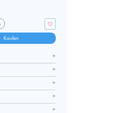
b
Kaufen
, 1 Altblockflöte, Klavier, Bass
m